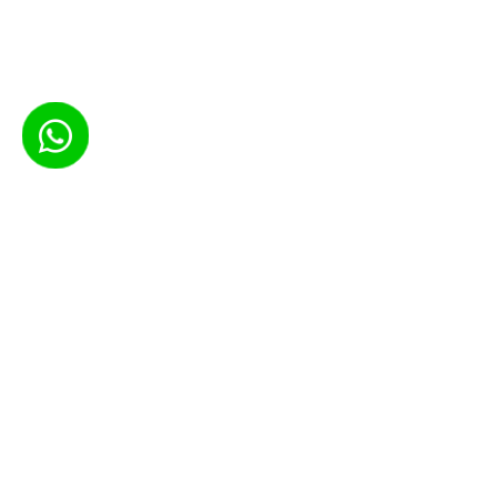
INSCREVA
O CPS oferece cursos gratuitos em 
acesso flexível e material didático 
conta com certificados de conclusã
o aprendizado, aproveitando uma 