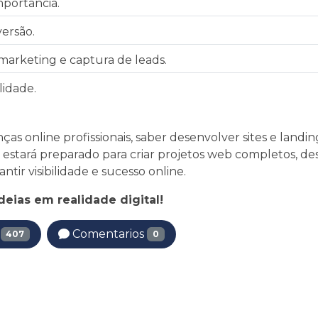
mportância.
ersão.
arketing e captura de leads.
lidade.
 online profissionais, saber desenvolver sites e landin
ê estará preparado para criar projetos web completos, d
ir visibilidade e sucesso online.
deias em realidade digital!
r
Comentarios
407
0