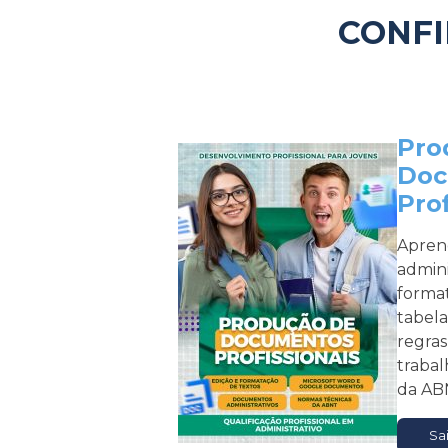
CONFI
Pro
Doc
Prof
Apren
admini
format
tabela
regra
trabal
da AB
Sa