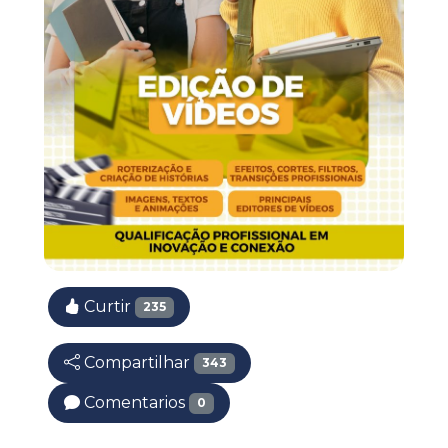
Curtir
235
Compartilhar
343
Comentarios
0