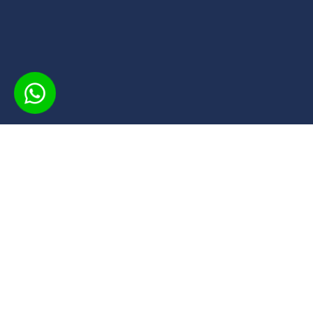
INSCREVA
O CPS oferece cursos gratuitos em 
acesso flexível e material didático 
conta com certificados de conclusã
o aprendizado, aproveitando uma 