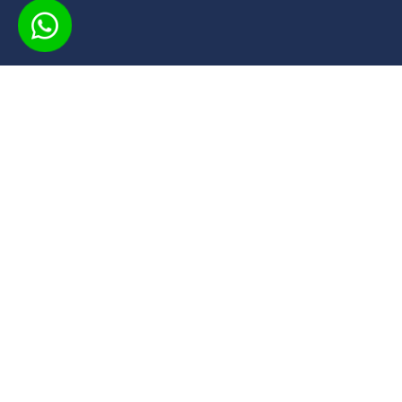
INSCREVA-SE
O CPS oferece cursos gratuitos em diversas áreas,
com acesso flexível e material didático de qualidade.
Você conta com certificados de conclusão e suporte
durante o aprendizado, aproveitando uma
oportunidade acessível e eficaz para
desenvolvimento pessoal e profissional.