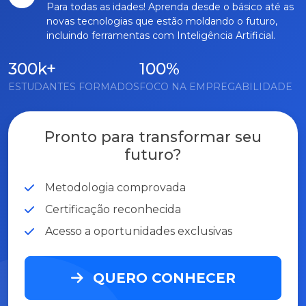
Para todas as idades! Aprenda desde o básico até as
novas tecnologias que estão moldando o futuro,
incluindo ferramentas com Inteligência Artificial.
300k+
100%
ESTUDANTES FORMADOS
FOCO NA EMPREGABILIDADE
Pronto para transformar seu
futuro?
Metodologia comprovada
Certificação reconhecida
Acesso a oportunidades exclusivas
QUERO CONHECER