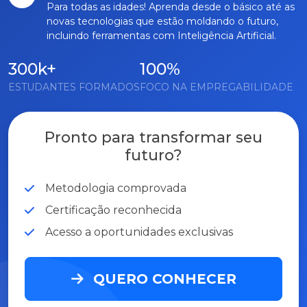
Para todas as idades! Aprenda desde o básico até as
novas tecnologias que estão moldando o futuro,
incluindo ferramentas com Inteligência Artificial.
300k+
100%
ESTUDANTES FORMADOS
FOCO NA EMPREGABILIDADE
Pronto para transformar seu
futuro?
Metodologia comprovada
Certificação reconhecida
Acesso a oportunidades exclusivas
QUERO CONHECER